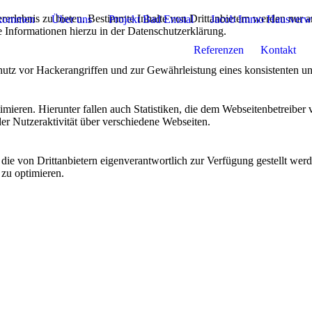
lebnis zu bieten. Bestimmte Inhalte von Drittanbietern werden nur ang
lkommen
Über uns
Projekt Bad Emstal
Jacob Immo Hausverw
e Informationen hierzu in der Datenschutzerklärung.
Referenzen
Kontakt
utz vor Hackerangriffen und zur Gewährleistung eines konsistenten un
ieren. Hierunter fallen auch Statistiken, die dem Webseitenbetreiber v
r Nutzeraktivität über verschiedene Webseiten.
 die von Drittanbietern eigenverantwortlich zur Verfügung gestellt wer
 zu optimieren.